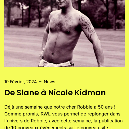
19 Février, 2024
–
News
De Slane à Nicole Kidman
Déjà une semaine que notre cher Robbie a 50 ans !
Comme promis, RWL vous permet de replonger dans
l'univers de Robbie, avec cette semaine, la publication
de 10 nouveaux événements sur le nouveau site…